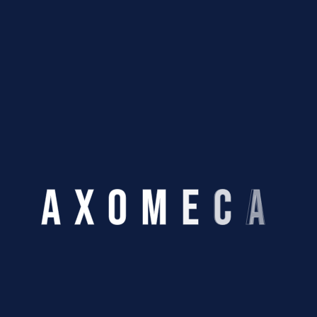
les
rolles
rolles
A
X
O
M
E
C
A